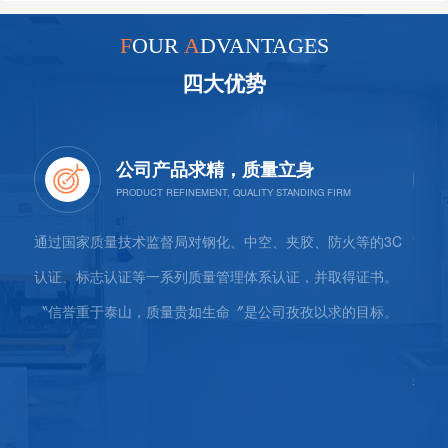
F
OUR
A
DVANTAGES
四大优势
公司产品求精，质量立身
的钢
通过国家质量技术监督局对钢化、中空、夹胶、防火等的3C
"立
墙玻
认证、标志认证等一系列质量管理体系认证，并取得证书。
内涵
工程等
〝信誉重于泰山，质量贵如生命〞是公司孜孜以求的目标。
以诚
力、
我们