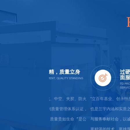
品求精，质量立身
过硬的团队，为您提
面服务
对钢化、中空、夹胶、防火
"立百年基业、创永恒品牌"是兰宇永恒不懈的
一系列质量管理体系认证，
也是兰宇内涵和实质之在。今天，"兰宇"以好
泰山，质量贵如生命〞是公
与服务奉献社会，以诚信赢得发展；明天，"兰
更精湛的技术、更雄厚的实力、更高标准的