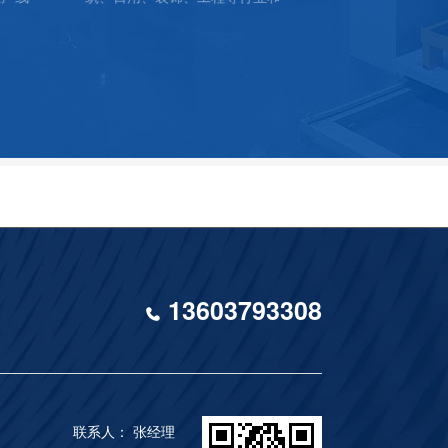
GE AND POWERFUL
TECHNOLOGICAL INNOVATIO
PRODUCTS
13603793308
联系人： 张经理