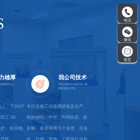
S
我公司技术创新，产品多元
公司产
工程玻璃研发及生产。我公司可生产各种规
通过国家质量技术监督局对
、中空、PVB夹层、防火、LOW-E、镀膜、
等的3C认证、标志认证等
墙玻璃等十余类、百余种，广泛应用于建
并取得证书。〝信誉重于泰
、装饰、工程等行业和领域。
司孜孜以求的目标。