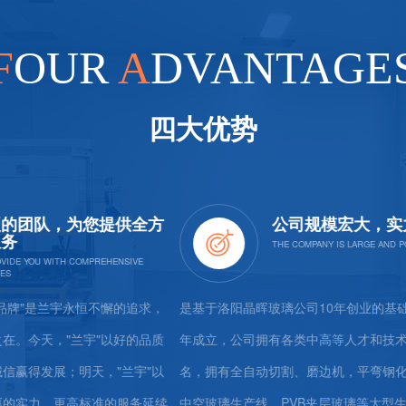
F
OUR
A
DVANTAGE
四大优势
供全方
公司规模宏大，实力雄厚
追求，
是基于洛阳晶晖玻璃公司10年创业的基础上，于2007
专注实施
的品质
年成立，公司拥有各类中高等人才和技术职工 50
格的钢化
宇"以
名，拥有全自动切割、磨边机，平弯钢化炉、全自动
彩釉、幕
服务延续
中空玻璃生产线、PVB夹层玻璃等大型生产线
筑、日用