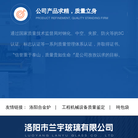
过硬的团队，为您提供全方面服务
3C
"立百年基业、创永恒品牌"是兰宇永恒不懈的追求，也是兰宇
是基
书。
内涵和实质之在。今天，"兰宇"以好的品质与服务奉献社会，
立，
标。
以诚信赢得发展；明天，"兰宇"以更精湛的技术、更雄厚的实
切割
力、更高标准的服务延续辉煌，愿与您共携手用兰宇玻璃装饰
层玻
我们美丽的城市。
友情链接：
洛阳合金炉
|
工程机械设备质量鉴定
|
吨包袋